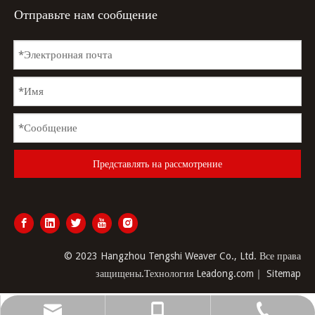
Отправьте нам сообщение
Представлять на рассмотрение
© 2023 Hangzhou Tengshi Weaver Co., Ltd. Все права
защищены.Технология
Leadong.com
｜
Sitemap
ztw@hztengshi.com
+86-571-89270056
+86-13606532166