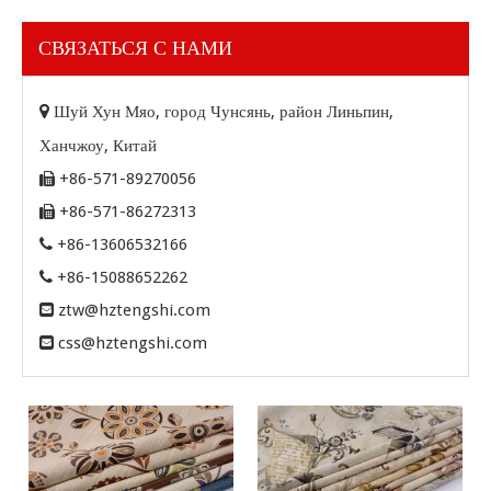
СВЯЗАТЬСЯ С НАМИ

Шуй Хун Мяо, город Чунсянь, район Линьпин,
Ханчжоу, Китай
+86-571-89270056

+86-571-86272313

+86-13606532166

+86-15088652262

ztw@hztengshi.com

css@hztengshi.com
