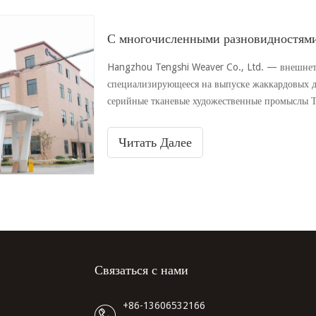
С многочисленными разновидностям
Hangzhou Tengshi Weaver Co., Ltd. — внешнет
специализирующееся на выпуске жаккардовых д
серийные тканевые художественные промыслы Т
жаккардового волокна, окрашенного в пряжу.
Читать Далее
Связаться с нами
+86-13606532166