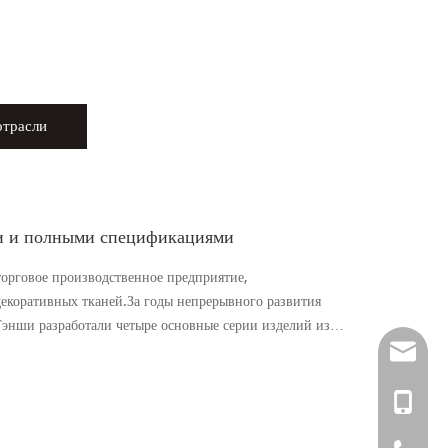
отрасли
и и полными спецификациями
орговое производственное предприятие,
екоративных тканей.За годы непрерывного развития
энши разработали четыре основные серии изделий из
ztw@hzt
css@hzt
+86-136