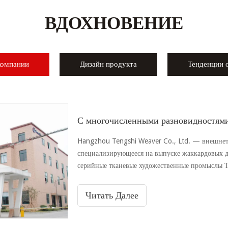
ВДОХНОВЕНИЕ
компании
Дизайн продукта
Тенденции 
С многочисленными разновидностям
Hangzhou Tengshi Weaver Co., Ltd. — внешнет
специализирующееся на выпуске жаккардовых д
серийные тканевые художественные промыслы Т
жаккардового волокна, окрашенного в пряжу.
Читать Далее