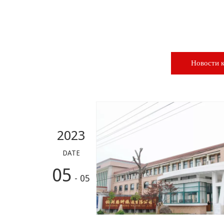
Новости 
2023
DATE
05
- 05