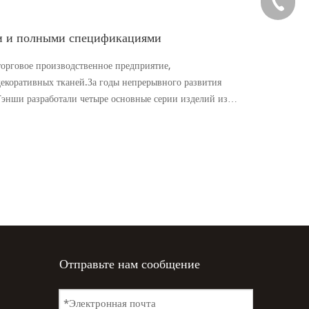
+86-150
+86-571
и и полными спецификациями
+86-571
орговое производственное предприятие,
екоративных тканей.За годы непрерывного развития
энши разработали четыре основные серии изделий из
Отправьте нам сообщение