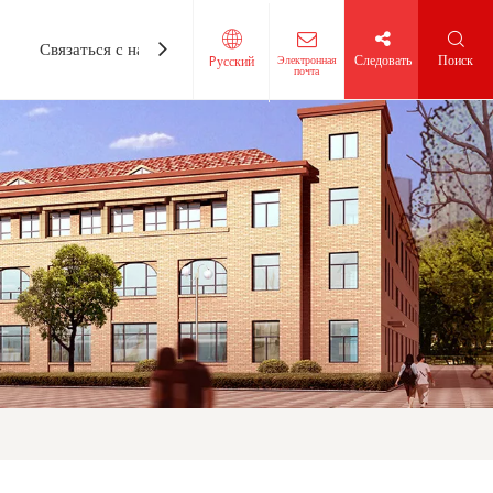
Связаться с нами
Следовать
Поиск
Электронная
Pусский
почта